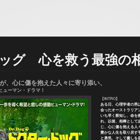
Trans World Associates
ッグ 心を救う最強の
が、心に傷を抱えた人々に寄り添い、
ヒューマン・ドラマ！
【INTRO】
ある日、心理学者の男
会ったオーストラリア
いち早く察知し、命を
れ、以後、相棒として
じ、心に傷を抱える人
豊かな人生を取り戻す
と勇気、そして癒しを