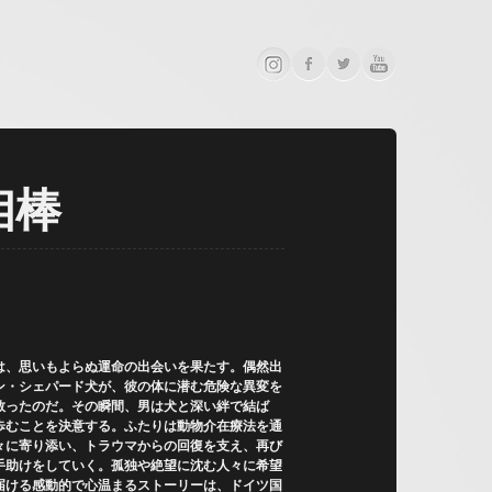
相棒
は、思いもよらぬ運命の出会いを果たす。偶然出
ン・シェパード犬が、彼の体に潜む危険な異変を
救ったのだ。その瞬間、男は犬と深い絆で結ば
歩むことを決意する。ふたりは動物介在療法を通
々に寄り添い、トラウマからの回復を支え、再び
手助けをしていく。孤独や絶望に沈む人々に希望
届ける感動的で心温まるストーリーは、ドイツ国