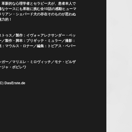
！革新的な心理学者とセラピー犬が、患者本人で
難なケースにも果敢に挑む全10話の感動ヒューマ
ラリアン・シェパード犬の存在そのものが思わぬ
魅力的！
ストゥス／製作：イヴォ＝アレクサンダー・ベッ
ー／製作・脚本：ブリギッテ・ミュラー／撮影：
楽：マウルス・ロナー／編集：トビアス・ペパー
ンガー／マリエレ・ミロヴィッチ／モナ・ピルザ
ナジャ・ボビレワ
sErste.de