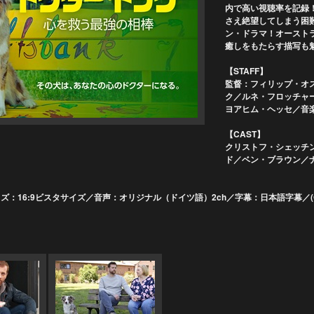
内で高い視聴率を記録
さえ絶望してしまう困
ン・ドラマ！オースト
癒しをもたらす描写も
【STAFF】
監督：フィリップ・オ
ク／ルネ・フロッチャ
ヨアヒム・ヘッセ／音
【CAST】
クリストフ・シェッチ
ド／ベン・ブラウン／
ズ：16:9ビスタサイズ／音声：オリジナル（ドイツ語）2ch／字幕：日本語字幕／(C) Da